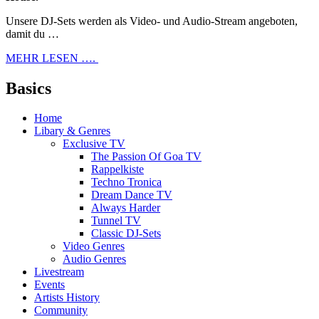
Unsere DJ-Sets werden als Video- und Audio-Stream angeboten,
damit du …
MEHR LESEN ….
Basics
Home
Libary & Genres
Exclusive TV
The Passion Of Goa TV
Rappelkiste
Techno Tronica
Dream Dance TV
Always Harder
Tunnel TV
Classic DJ-Sets
Video Genres
Audio Genres
Livestream
Events
Artists History
Community