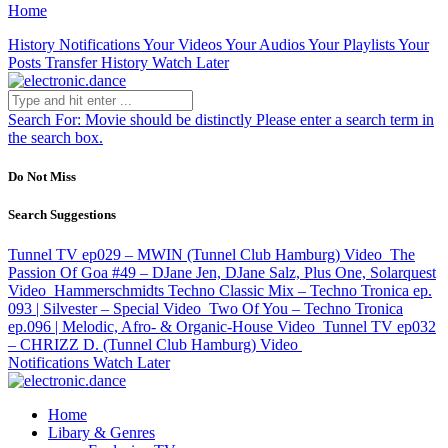
Home
History
Notifications
Your Videos
Your Audios
Your Playlists
Your
Posts
Transfer History
Watch Later
Search For:
Movie should be distinctly
Please enter a search term in
the search box.
Do Not Miss
Search Suggestions
Tunnel TV ep029 – MWIN (Tunnel Club Hamburg)
Video
The
Passion Of Goa #49 – DJane Jen, DJane Salz, Plus One, Solarquest
Video
Hammerschmidts Techno Classic Mix – Techno Tronica ep.
093 | Silvester – Special
Video
Two Of You – Techno Tronica
ep.096 | Melodic, Afro- & Organic-House
Video
Tunnel TV ep032
– CHRIZZ D. (Tunnel Club Hamburg)
Video
Notifications
Watch Later
Home
Libary & Genres