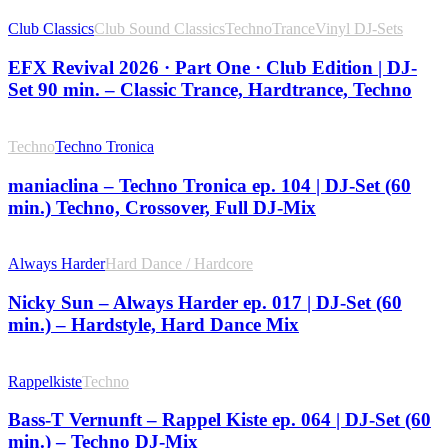
Club Classics
Club Sound Classics
Techno
Trance
Vinyl DJ-Sets
EFX Revival 2026 · Part One · Club Edition | DJ-
Set 90 min. – Classic Trance, Hardtrance, Techno
Techno
Techno Tronica
maniaclina – Techno Tronica ep. 104 | DJ-Set (60
min.) Techno, Crossover, Full DJ-Mix
Always Harder
Hard Dance / Hardcore
Nicky Sun – Always Harder ep. 017 | DJ-Set (60
min.) – Hardstyle, Hard Dance Mix
Rappelkiste
Techno
Bass-T Vernunft – Rappel Kiste ep. 064 | DJ-Set (60
min.) – Techno DJ-Mix