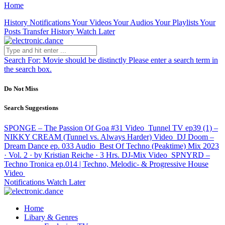
Home
History
Notifications
Your Videos
Your Audios
Your Playlists
Your
Posts
Transfer History
Watch Later
Search For:
Movie should be distinctly
Please enter a search term in
the search box.
Do Not Miss
Search Suggestions
SPONGE – The Passion Of Goa #31
Video
Tunnel TV ep39 (1) –
NIKKY CREAM (Tunnel vs. Always Harder)
Video
DJ Doom –
Dream Dance ep. 033
Audio
Best Of Techno (Peaktime) Mix 2023
· Vol. 2 · by Kristian Reiche · 3 Hrs. DJ-Mix
Video
SPNYRD –
Techno Tronica ep.014 | Techno, Melodic- & Progressive House
Video
Notifications
Watch Later
Home
Libary & Genres