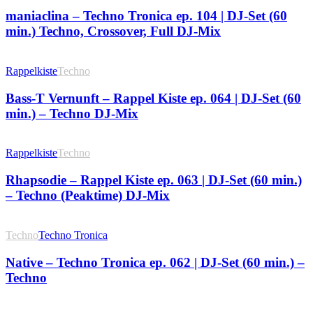
maniaclina – Techno Tronica ep. 104 | DJ-Set (60
min.) Techno, Crossover, Full DJ-Mix
Rappelkiste
Techno
Bass-T Vernunft – Rappel Kiste ep. 064 | DJ-Set (60
min.) – Techno DJ-Mix
Rappelkiste
Techno
Rhapsodie – Rappel Kiste ep. 063 | DJ-Set (60 min.)
– Techno (Peaktime) DJ-Mix
Techno
Techno Tronica
Native – Techno Tronica ep. 062 | DJ-Set (60 min.) –
Techno