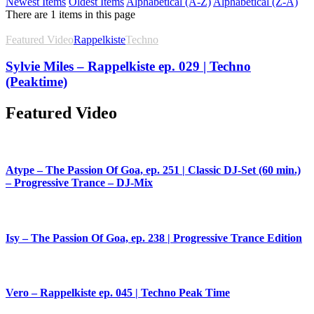
Newest Items
Oldest Items
Alphabetical (A-Z)
Alphabetical (Z-A)
There are 1 items in this page
Featured Video
Rappelkiste
Techno
Sylvie Miles – Rappelkiste ep. 029 | Techno
(Peaktime)
Featured Video
Atype – The Passion Of Goa, ep. 251 | Classic DJ-Set (60 min.)
– Progressive Trance – DJ-Mix
Isy – The Passion Of Goa, ep. 238 | Progressive Trance Edition
Vero – Rappelkiste ep. 045 | Techno Peak Time