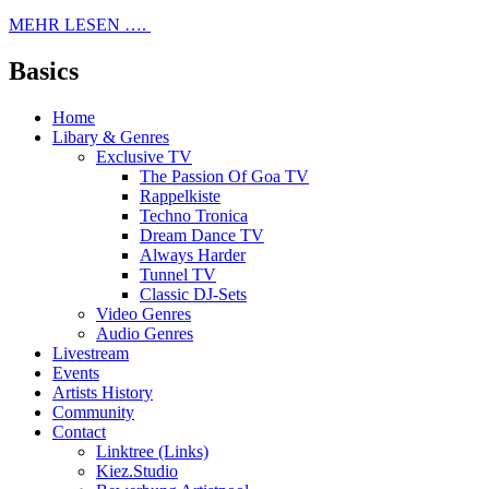
MEHR LESEN ….
Basics
Home
Libary & Genres
Exclusive TV
The Passion Of Goa TV
Rappelkiste
Techno Tronica
Dream Dance TV
Always Harder
Tunnel TV
Classic DJ-Sets
Video Genres
Audio Genres
Livestream
Events
Artists History
Community
Contact
Linktree (Links)
Kiez.Studio