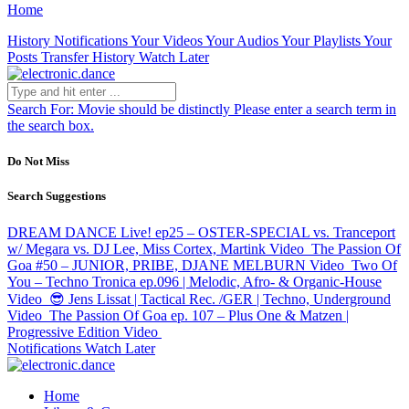
Home
History
Notifications
Your Videos
Your Audios
Your Playlists
Your
Posts
Transfer History
Watch Later
Search For:
Movie should be distinctly
Please enter a search term in
the search box.
Do Not Miss
Search Suggestions
DREAM DANCE Live! ep25 – OSTER-SPECIAL vs. Tranceport
w/ Megara vs. DJ Lee, Miss Cortex, Martink
Video
The Passion Of
Goa #50 – JUNIOR, PRIBE, DJANE MELBURN
Video
Two Of
You – Techno Tronica ep.096 | Melodic, Afro- & Organic-House
Video
😎 Jens Lissat | Tactical Rec. /GER | Techno, Underground
Video
The Passion Of Goa ep. 107 – Plus One & Matzen |
Progressive Edition
Video
Notifications
Watch Later
Home