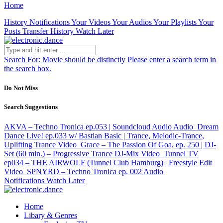
Home
History
Notifications
Your Videos
Your Audios
Your Playlists
Your
Posts
Transfer History
Watch Later
Search For:
Movie should be distinctly
Please enter a search term in
the search box.
Do Not Miss
Search Suggestions
AKVA – Techno Tronica ep.053 | Soundcloud Audio
Audio
Dream
Dance Live! ep.033 w/ Bastian Basic | Trance, Melodic-Trance,
Uplifting Trance
Video
Grace – The Passion Of Goa, ep. 250 | DJ-
Set (60 min.) – Progressive Trance DJ-Mix
Video
Tunnel TV
ep034 – THE AIRWOLF (Tunnel Club Hamburg) | Freestyle Edit
Video
SPNYRD – Techno Tronica ep. 002
Audio
Notifications
Watch Later
Home
Libary & Genres