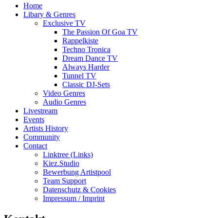
Home
Libary & Genres
Exclusive TV
The Passion Of Goa TV
Rappelkiste
Techno Tronica
Dream Dance TV
Always Harder
Tunnel TV
Classic DJ-Sets
Video Genres
Audio Genres
Livestream
Events
Artists History
Community
Contact
Linktree (Links)
Kiez.Studio
Bewerbung Artistpool
Team Support
Datenschutz & Cookies
Impressum / Imprint