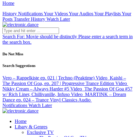
Home
History
Notifications
Your Videos
Your Audios
Your Playlists
Your
Posts
Transfer History
Watch Later
Search For:
Movie should be distinctly
Please enter a search term in
the search box.
Do Not Miss
Search Suggestions
Vero – Rappelkiste ep. 021 | Techno (Peaktime)
Video
Kaishi –
The Passion Of Goa, ep. 207 | Progressive Trance Edition
Video
Nikky Cream – Always Harder #5
Video
The Passion Of Goa #57
w/ Rich Liner, Chillivanille, Infuso
Video
MARTINK – Dream
Dance ep. 024 – Trance Vinyl Classics
Audio
Notifications
Watch Later
Home
Libary & Genres
Exclusive TV